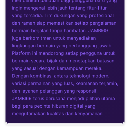
memberikan panduan bagi pengguna baru yang
ingin mengenal lebih jauh tentang fitur-fitur
yang tersedia. Tim dukungan yang profesional
dan ramah siap memastikan setiap pengalaman
bermain berjalan tanpa hambatan. JAMBI69
juga berkomitmen untuk menyediakan
lingkungan bermain yang bertanggung jawab.
Platform ini mendorong setiap pengguna untuk
bermain secara bijak dan menetapkan batasan
yang sesuai dengan kemampuan mereka.
Dengan kombinasi antara teknologi modern,
variasi permainan yang luas, keamanan terjamin,
dan layanan pelanggan yang responsif,
JAMBI69 terus berusaha menjadi pilihan utama
bagi para pecinta hiburan digital yang
mengutamakan kualitas dan kenyamanan.