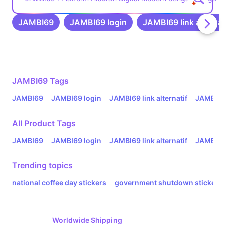
JAMBI69
JAMBI69 login
JAMBI69 link alternat
Related Tags
JAMBI69
Tags
JAMBI69
JAMBI69 login
JAMBI69 link alternatif
JAMBI69
All Product Tags
JAMBI69
JAMBI69 login
JAMBI69 link alternatif
JAMBI69
Trending topics
national coffee day stickers
government shutdown stickers
Worldwide Shipping