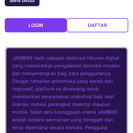
Semi Gloss
LOGIN
DAFTAR
JAMBI69 hadir sebagai destinasi hiburan digital
yang menawarkan pengalaman bermain modern
dan menyenangkan bagi para penggunanya.
Dengan tampilan antarmuka yang bersih dan
responsif, platform ini dirancang untuk
memberikan kenyamanan maksimal baik saat
diakses melalui perangkat desktop maupun
mobile. Salah satu keunggulan utama JAMBI69
adalah koleksi permainan yang beragam dan
terus diperbarui secara berkala. Pengguna