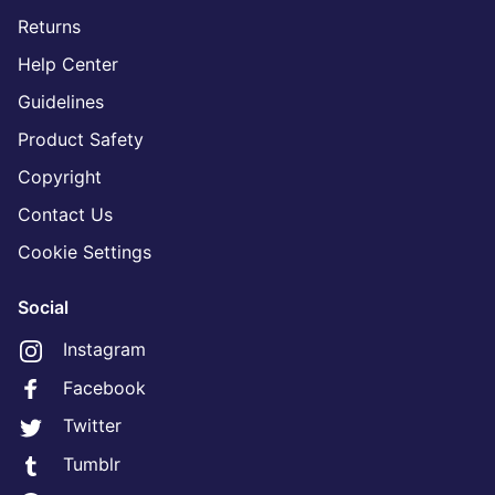
Returns
Help Center
Guidelines
Product Safety
Copyright
Contact Us
Cookie Settings
Social
Instagram
Facebook
Twitter
Tumblr