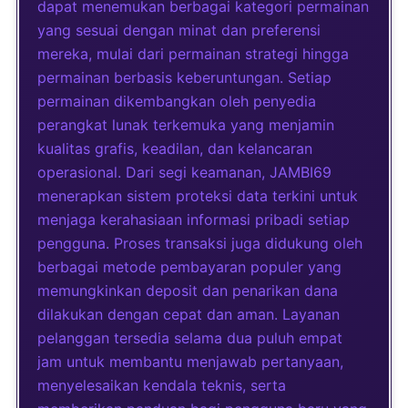
dapat menemukan berbagai kategori permainan
yang sesuai dengan minat dan preferensi
mereka, mulai dari permainan strategi hingga
permainan berbasis keberuntungan. Setiap
permainan dikembangkan oleh penyedia
perangkat lunak terkemuka yang menjamin
kualitas grafis, keadilan, dan kelancaran
operasional. Dari segi keamanan, JAMBI69
menerapkan sistem proteksi data terkini untuk
menjaga kerahasiaan informasi pribadi setiap
pengguna. Proses transaksi juga didukung oleh
berbagai metode pembayaran populer yang
memungkinkan deposit dan penarikan dana
dilakukan dengan cepat dan aman. Layanan
pelanggan tersedia selama dua puluh empat
jam untuk membantu menjawab pertanyaan,
menyelesaikan kendala teknis, serta